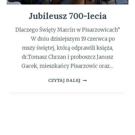
.
Jubileusz 700-lecia
M
A
R
Dlaczego Święty Marcin w Pisarzowicach”
C
W dniu dzisiejszym 19 czerwca po
I
mszy świętej, którą odprawili księża,
N
dr.Tomasz Chrzan i proboszcz Janusz
A
W
Gacek, mieszkańcy Pisarzowic oraz…
P
J
I
CZYTAJ DALEJ
U
S
B
A
I
R
L
Z
E
O
U
W
S
I