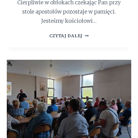
Cierpliwie w obłokach czekając Pan przy
R
stole apostołów pozostaje w pamięci.
A
M
Jesteśmy kościołowi…
I
E
7
CZYTAJ DALEJ
„
0
C
0
R
L
E
A
D
T
O
P
”
A
R
A
F
I
I
Ś
W