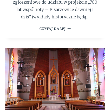
zgłoszeniowe do udziału w projekcie „700
P
lat wspólnoty – Pisarzowice dawniej i
I
S
dziś” (wykłady historyczne będą…
A
7
R
CZYTAJ DALEJ
0
Z
0
O
L
W
A
I
T
C
P
A
I
C
S
H
A
R
Z
O
W
I