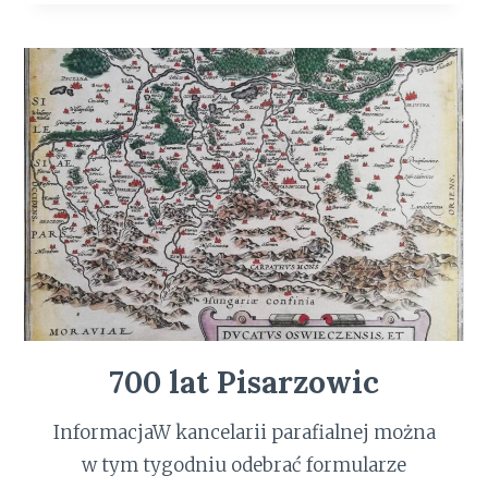
.
K
A
R
D
.
K
A
R
O
L
W
O
J
700 lat Pisarzowic
T
Y
Ł
InformacjaW kancelarii parafialnej można
A
w tym tygodniu odebrać formularze
W