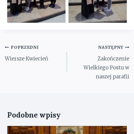
Nawigacja
POPRZEDNI
NASTĘPNY
wpisu
Wiersze Kwiecień
Zakończenie
Wielkiego Postu w
naszej parafii
Podobne wpisy