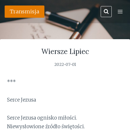
Przejdź
Transmisja
do
treści
Wiersze Lipiec
2022-07-01
***
Serce Jezusa
Serce Jezusa ognisko miłości.
Niewysłowione źródło świętości.