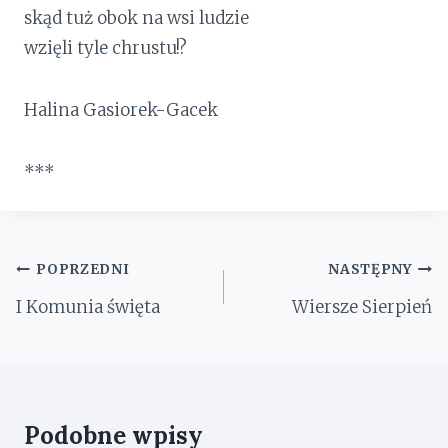
skąd tuż obok na wsi ludzie
wzięli tyle chrustu!?
Halina Gasiorek-Gacek
***
Nawigacja
POPRZEDNI
NASTĘPNY
wpisu
I Komunia święta
Wiersze Sierpień
Podobne wpisy