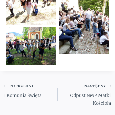
Nawigacja
POPRZEDNI
NASTĘPNY
wpisu
I Komunia Święta
Odpust NMP Matki
Kościoła