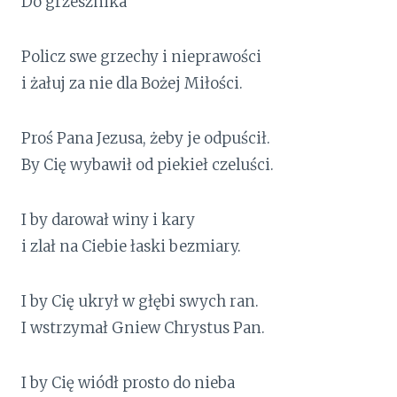
Do grzesznika
Policz swe grzechy i nieprawości
i żałuj za nie dla Bożej Miłości.
Proś Pana Jezusa, żeby je odpuścił.
By Cię wybawił od piekieł czeluści.
I by darował winy i kary
i zlał na Ciebie łaski bezmiary.
I by Cię ukrył w głębi swych ran.
I wstrzymał Gniew Chrystus Pan.
I by Cię wiódł prosto do nieba