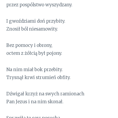
przez pospólstwo wyszydzany.
I gwoździami doń przybity.
Znosił ból niesamowity.
Bez pomocy i obrony,
octem z żółcią był pojony.
Na nim miał bok przebity.
Trysnął krwi strumień obfity.
Dźwigał krzyż na swych ramionach
Pan Jezus i na nim skonał.
Sprawiła to serc posucha.