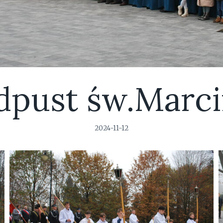
dpust św.Marci
2024-11-12