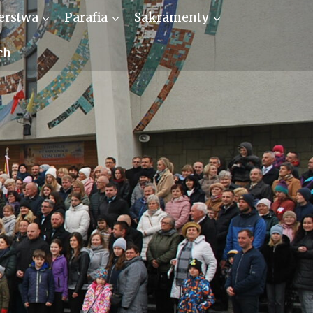
erstwa
Parafia
Sakramenty
ch