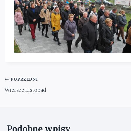
Nawigacja
POPRZEDNI
wpisu
Wiersze Listopad
Podobne wpisy