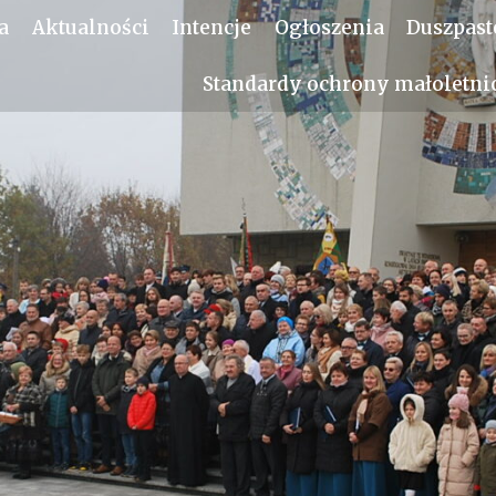
a
Aktualności
Intencje
Ogłoszenia
Duszpast
Standardy ochrony małoletni