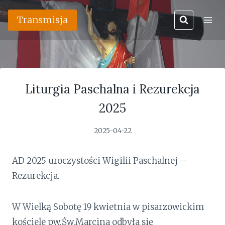
Przejdź
Transmisja
do
treści
Liturgia Paschalna i Rezurekcja
2025
2025-04-22
AD 2025 uroczystości Wigilii Paschalnej –
Rezurekcja.
W Wielką Sobotę 19 kwietnia w pisarzowickim
kościele pw.Św.Marcina odbyła się