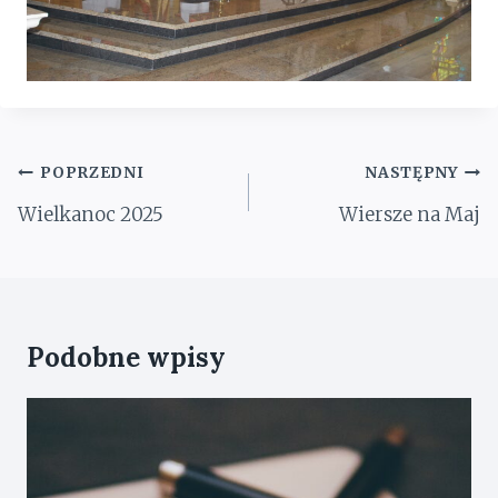
Nawigacja
POPRZEDNI
NASTĘPNY
wpisu
Wielkanoc 2025
Wiersze na Maj
Podobne wpisy