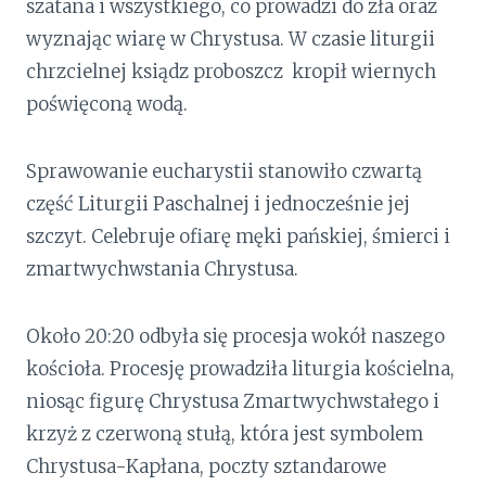
szatana i wszystkiego, co prowadzi do zła oraz
wyznając wiarę w Chrystusa. W czasie liturgii
chrzcielnej ksiądz proboszcz kropił wiernych
poświęconą wodą.
Sprawowanie eucharystii stanowiło czwartą
część Liturgii Paschalnej i jednocześnie jej
szczyt. Celebruje ofiarę męki pańskiej, śmierci i
zmartwychwstania Chrystusa.
Około 20:20 odbyła się procesja wokół naszego
kościoła. Procesję prowadziła liturgia kościelna,
niosąc figurę Chrystusa Zmartwychwstałego i
krzyż z czerwoną stułą, która jest symbolem
Chrystusa-Kapłana, poczty sztandarowe