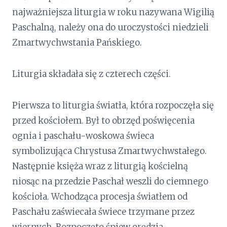
najważniejsza liturgia w roku nazywana Wigilią
Paschalną, należy ona do uroczystości niedzieli
Zmartwychwstania Pańskiego.
Liturgia składała się z czterech części.
Pierwsza to liturgia światła, która rozpoczęła się
przed kościołem. Był to obrzęd poświęcenia
ognia i paschału-woskowa świeca
symbolizująca Chrystusa Zmartwychwstałego.
Następnie księża wraz z liturgią kościelną
niosąc na przedzie Paschał weszli do ciemnego
kościoła. Wchodząca procesja światłem od
Paschału zaświecała świece trzymane przez
wiernych. Rozpoczęto śpiew orędzia