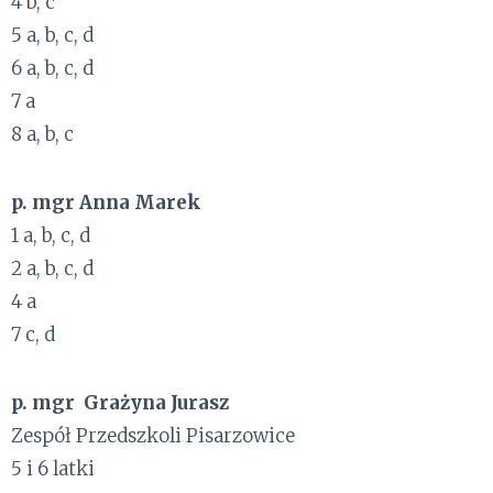
4 b, c
5 a, b, c, d
6 a, b, c, d
7 a
8 a, b, c
p. mgr Anna Marek
1 a, b, c, d
2 a, b, c, d
4 a
7 c, d
p. mgr Grażyna Jurasz
Zespół Przedszkoli Pisarzowice
5 i 6 latki