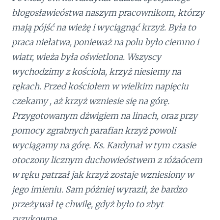
błogosławieóstwa naszym pracownikom, którzy
mają pójść na wieżę i wyciągnąć krzyż. Była to
praca niełatwa, ponieważ na polu było ciemno i
wiatr, wieża była oświetlona. Wszyscy
wychodzimy z kościoła, krzyż niesiemy na
rękach. Przed kościołem w wielkim napięciu
czekamy , aż krzyż wzniesie się na górę.
Przygotowanym dżwigiem na linach, oraz przy
pomocy zgrabnych parafian krzyż powoli
wyciągamy na górę. Ks. Kardynał w tym czasie
otoczony licznym duchowieóstwem z różaócem
w ręku patrzał jak krzyż zostaje wzniesiony w
jego imieniu. Sam póżniej wyraził, że bardzo
przeżywał tę chwilę, gdyż było to zbyt
ryzykowne