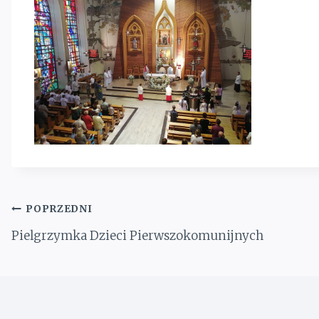
Nawigacja
POPRZEDNI
wpisu
Pielgrzymka Dzieci Pierwszokomunijnych