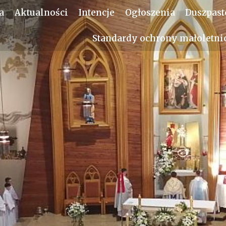
a
Aktualności
Intencje
Ogłoszenia
Duszpast
Standardy ochrony małoletni