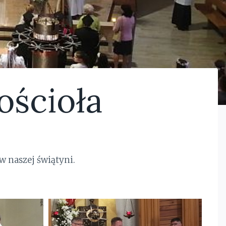
ścioła
w naszej świątyni.